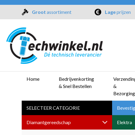
Groot
assortiment
Lage
prijzen
Home
Bedrijvenkorting
Verzendin
& Snel Bestellen
&
Bezorging
SELECTEER CATEGORIE
Bevestig
Diamantgereedschap
Elektra