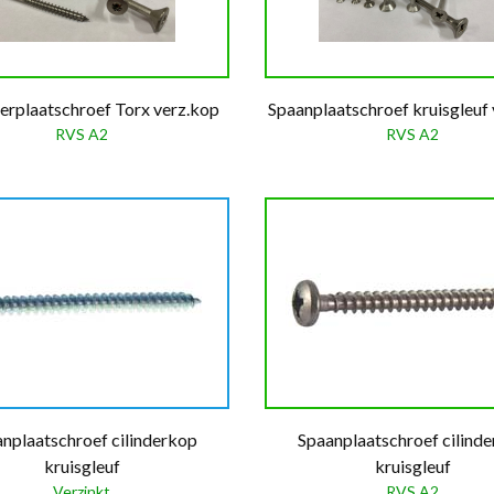
erplaatschroef Torx verz.kop
Spaanplaatschroef kruisgleuf
RVS A2
RVS A2
nplaatschroef cilinderkop
Spaanplaatschroef cilind
kruisgleuf
kruisgleuf
Verzinkt
RVS A2