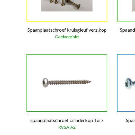
Spaanplaatschroef kruisgleuf verz.kop
Spaand
Geelverzinkt
spaanplaatschroef cilinderkop Torx
Spaa
RVSA A2