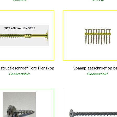
tructieschroef Torx Flenskop
Spaanplaatschroef op b
Geelverzinkt
Geelverzinkt