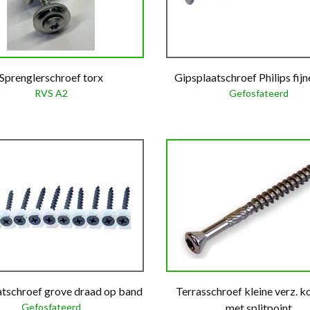
Sprenglerschroef torx
Gipsplaatschroef Philips fij
RVS A2
Gefosfateerd
atschroef grove draad op band
Terrasschroef kleine verz. ko
Gefosfateerd
met splitpoint