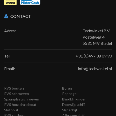
CONTACT
Adres:
Techwinkel B.V.
Postelweg 4
5531 MV Bladel
Tel:
+31 (0)497 38 09 90
Email:
info@techwinkel.nl
RVS bouten
Boren
RVS schroeven
Popnagel
Spaanplaatschroeven
Blindklinkmoer
RVS houtdraadbout
Doorslijpschijf
Slotbout
Slijpschijf
RVS slotbout
Afbraamschijf