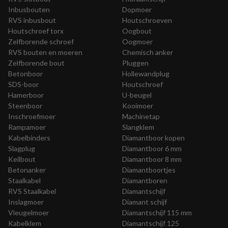
Inbusbouten
Dopmoer
RVS inbusbout
Houtschroeven
Houtschroef torx
Oogbout
Zelfborende schroef
Oogmoer
RVS bouten en moeren
Chemisch anker
Zelfborende bout
Pluggen
Betonboor
Hollewandplug
SDS-boor
Houtschroef
Hamerboor
U-beugel
Steenboor
Kooimoer
Inschroefmoer
Machinetap
Rampamoer
Slangklem
Kabelbinders
Diamantboor kopen
Slagplug
Diamantboor 6 mm
Keilbout
Diamantboor 8 mm
Betonanker
Diamantboortjes
Staalkabel
Diamantboren
RVS Staalkabel
Diamantschijf
Inslagmoer
Diamant schijf
Vleugelmoer
Diamantschijf 115 mm
Kabelklem
Diamantschijf 125