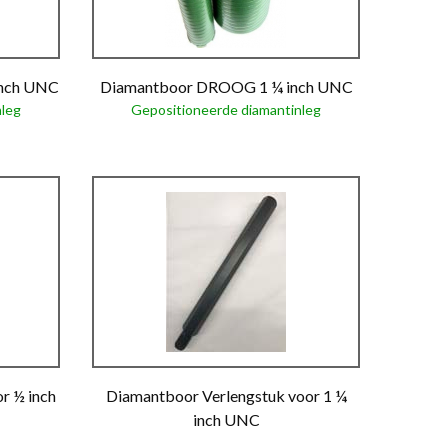
inch UNC
Diamantboor DROOG 1 ¼ inch UNC
nleg
Gepositioneerde diamantinleg
r ½ inch
Diamantboor Verlengstuk voor 1 ¼
inch UNC