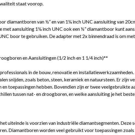
aliteit staat voorop.
or diamantboren van ½” en van 1¼ inch UNC aansluiting van 20cm 
e met aansluiting 1¼ inch UNC ook een ½” diamantboor kunt aanslu
UNC boor te gebruiken. De adapter met 2x binnendraad is om met
ogboren en Aansluitingen (1/2 inch en 1 1/4 inch)**
rofessionals in de bouw, renovatie en installatiewerkzaamheden.
en snijden, zoals beton, steen, keramiek en natuursteen. Er zijn 
n en toepassingen hebben. Bovendien zijn er twee veelgebruikte aa
hillen tussen nat- en droogboren, en welke aansluiting je het beste
 het uiteinde is voorzien van industriële diamantsegmenten. Deze
 boren. Diamantboren worden veel gebruikt voor toepassingen zoals 