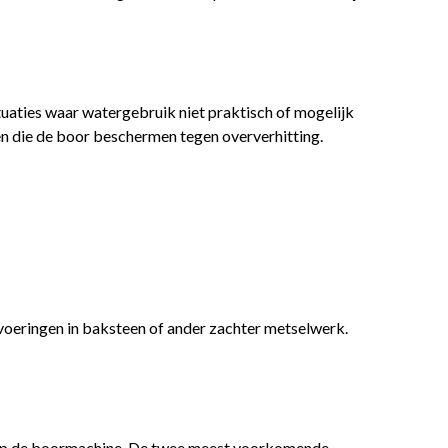
uaties waar watergebruik niet praktisch of mogelijk
n die de boor beschermen tegen oververhitting.
voeringen in baksteen of ander zachter metselwerk.
or op de boormachine. De twee meest voorkomende