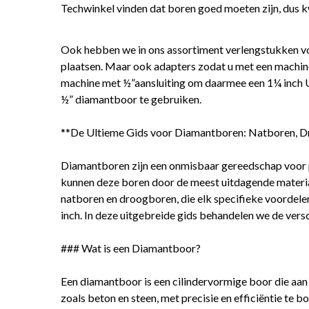
Techwinkel vinden dat boren goed moeten zijn, dus kw
Ook hebben we in ons assortiment verlengstukken vo
plaatsen. Maar ook adapters zodat u met een machin
machine met ½”aansluiting om daarmee een 1¼ inch 
½” diamantboor te gebruiken.
**De Ultieme Gids voor Diamantboren: Natboren, Dro
Diamantboren zijn een onmisbaar gereedschap voor p
kunnen deze boren door de meest uitdagende material
natboren en droogboren, die elk specifieke voordele
inch. In deze uitgebreide gids behandelen we de versc
### Wat is een Diamantboor?
Een diamantboor is een cilindervormige boor die aan
zoals beton en steen, met precisie en efficiëntie te