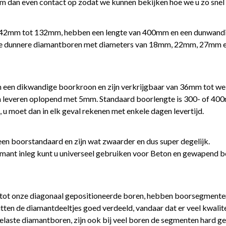
m dan even contact op zodat we kunnen bekijken hoe we u zo snel
r 42mm tot 132mm, hebben een lengte van 400mm en een dunwand
. De dunnere diamantboren met diameters van 18mm, 22mm, 27mm e
 een dikwandige boorkroon en zijn verkrijgbaar van 36mm tot 
leveren oplopend met 5mm. Standaard boorlengte is 300- of 400m
n, u moet dan in elk geval rekenen met enkele dagen levertijd.
n boorstandaard en zijn wat zwaarder en dus super degelijk.
ant inleg kunt u universeel gebruiken voor Beton en gewapend be
 tot onze diagonaal gepositioneerde boren, hebben boorsegmenten
zitten de diamantdeeltjes goed verdeeld, vandaar dat er veel kwalite
elaste diamantboren, zijn ook bij veel boren de segmenten hard g