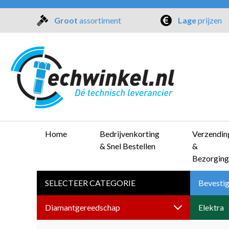
Groot
assortiment
Lage
prijzen
Home
Bedrijvenkorting
Verzendin
& Snel Bestellen
&
Bezorging
SELECTEER CATEGORIE
Bevestig
Diamantgereedschap
Elektra