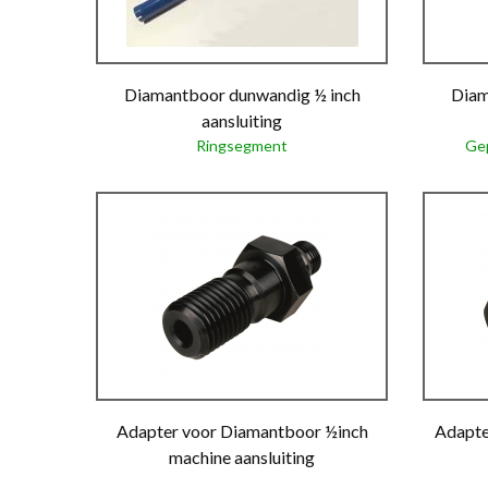
Diamantboor dunwandig ½ inch
Diam
aansluiting
Ringsegment
Gep
Adapter voor Diamantboor ½inch
Adapte
machine aansluiting