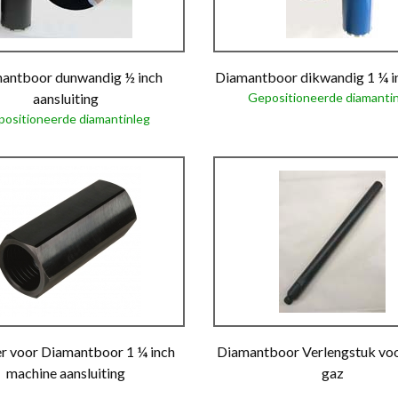
antboor dunwandig ½ inch
Diamantboor dikwandig 1 ¼ 
aansluiting
Gepositioneerde diamanti
ositioneerde diamantinleg
r voor Diamantboor 1 ¼ inch
Diamantboor Verlengstuk voo
machine aansluiting
gaz