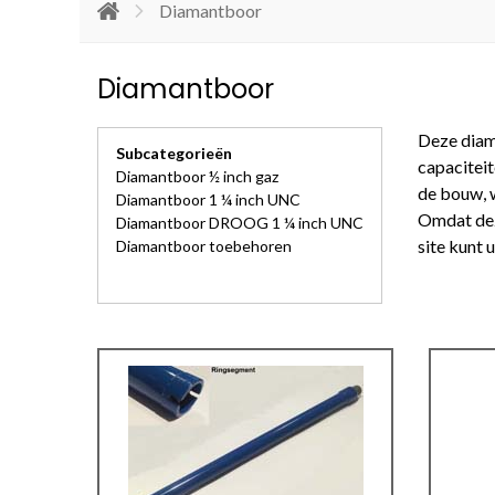
Diamantboor
Diamantboor
Deze diam
Subcategorieën
capaciteit
Diamantboor ½ inch gaz
de bouw, 
Diamantboor 1 ¼ inch UNC
Omdat dez
Diamantboor DROOG 1 ¼ inch UNC
site kunt 
Diamantboor toebehoren