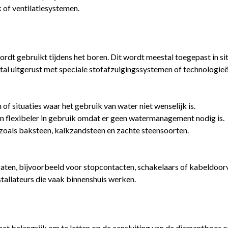
 of ventilatiesystemen.
dt gebruikt tijdens het boren. Dit wordt meestal toegepast in sit
al uitgerust met speciale stofafzuigingssystemen of technologieë
of situaties waar het gebruik van water niet wenselijk is.
 en flexibeler in gebruik omdat er geen watermanagement nodig is.
n zoals baksteen, kalkzandsteen en zachte steensoorten.
gaten, bijvoorbeeld voor stopcontacten, schakelaars of kabeldoor
stallateurs die vaak binnenshuis werken.
s het belangrijk om te letten op de aansluiting van de diamantbo