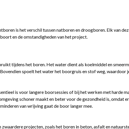
ntboren is het verschil tussen natboren en droogboren. Elk van de
e boort en de omstandigheden van het project.
ruikt tijdens het boren. Het water dient als koelmiddel en smeerm
 Bovendien spoelt het water het boorgruis en stof weg, waardoor je
sentieel is voor langere boorsessies of bij het werken met harde 
rkomgeving schoner maakt en beter voor de gezondheid is, omdat er 
rminderen van wrijving gaat de boor langer mee.
zwaardere projecten, zoals het boren in beton, asfalt en natuurst