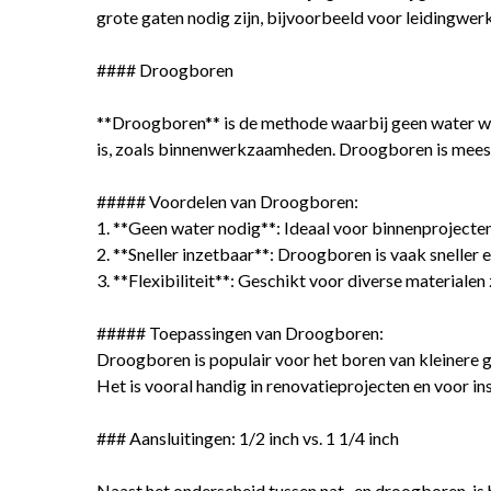
grote gaten nodig zijn, bijvoorbeeld voor leidingwerk
#### Droogboren
**Droogboren** is de methode waarbij geen water wor
is, zoals binnenwerkzaamheden. Droogboren is meest
##### Voordelen van Droogboren:
1. **Geen water nodig**: Ideaal voor binnenprojecten 
2. **Sneller inzetbaar**: Droogboren is vaak sneller
3. **Flexibiliteit**: Geschikt voor diverse materiale
##### Toepassingen van Droogboren:
Droogboren is populair voor het boren van kleinere 
Het is vooral handig in renovatieprojecten en voor in
### Aansluitingen: 1/2 inch vs. 1 1/4 inch
Naast het onderscheid tussen nat- en droogboren, i