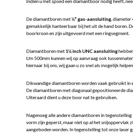
Indien u met spoed een diamantboor nodig heeft, nee
De diamantboren met
½” gas-aansluiting
, diamete
gemakkelijk hanteerbaar bij het uit de hand boren
boorkroon en zijn uitgevoerd met een ringsegment.
Diamantboren met
1¼ inch UNC aansluiting
hebben
t/m 500mm kunnen wij op aanvraag ook tussenmaten 
hiernaar bij ons, wij gaan u zo snel als mogelijk helpe
Dikwandige diamantboren worden vaak gebruikt in ee
De diamantboren met diagonaal gepositioneerde diam
Uiteraard dient u deze boor nat te gebruiken.
Nagenoeg alle andere diamantboren in tegenstelling
vorm zijn geperst, maar niet op al het snijoppervlak 
aangeboden worden. In tegenstelling tot onze laser g