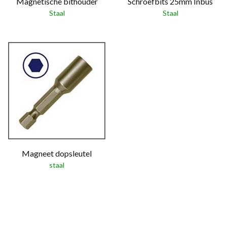
Magnetische bithouder
Schroefbits 25mm Inbus
Staal
Staal
Magneet dopsleutel
staal