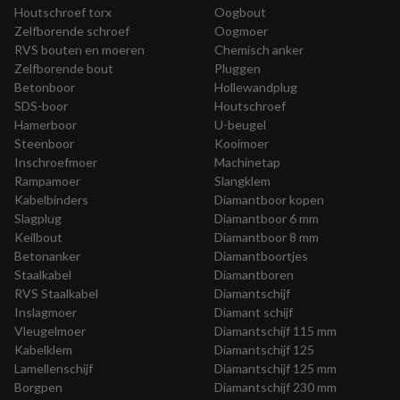
Houtschroef torx
Oogbout
Zelfborende schroef
Oogmoer
RVS bouten en moeren
Chemisch anker
Zelfborende bout
Pluggen
Betonboor
Hollewandplug
SDS-boor
Houtschroef
Hamerboor
U-beugel
Steenboor
Kooimoer
Inschroefmoer
Machinetap
Rampamoer
Slangklem
Kabelbinders
Diamantboor kopen
Slagplug
Diamantboor 6 mm
Keilbout
Diamantboor 8 mm
Betonanker
Diamantboortjes
Staalkabel
Diamantboren
RVS Staalkabel
Diamantschijf
Inslagmoer
Diamant schijf
Vleugelmoer
Diamantschijf 115 mm
Kabelklem
Diamantschijf 125
Lamellenschijf
Diamantschijf 125 mm
Borgpen
Diamantschijf 230 mm