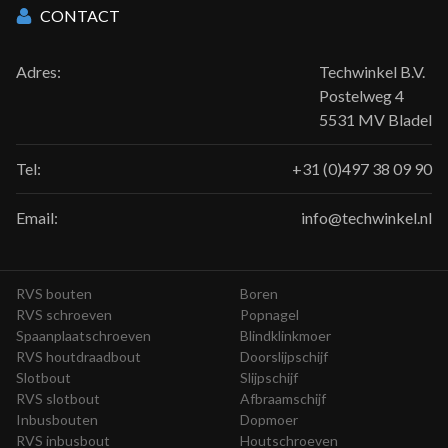
CONTACT
Adres:
Techwinkel B.V.
Postelweg 4
5531 MV Bladel
Tel:
+31 (0)497 38 09 90
Email:
info@techwinkel.nl
RVS bouten
Boren
RVS schroeven
Popnagel
Spaanplaatschroeven
Blindklinkmoer
RVS houtdraadbout
Doorslijpschijf
Slotbout
Slijpschijf
RVS slotbout
Afbraamschijf
Inbusbouten
Dopmoer
RVS inbusbout
Houtschroeven