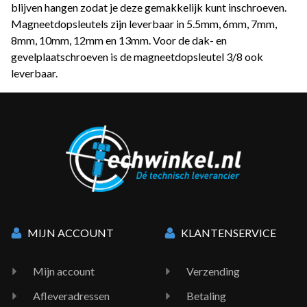
blijven hangen zodat je deze gemakkelijk kunt inschroeven.
Magneetdopsleutels zijn leverbaar in 5.5mm, 6mm, 7mm,
8mm, 10mm, 12mm en 13mm. Voor de dak- en
gevelplaatschroeven is de magneetdopsleutel 3/8 ook
leverbaar.
MIJN ACCOUNT
KLANTENSERVICE
Mijn account
Verzending
Afleveradressen
Betaling