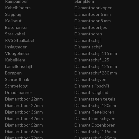
Rampamoer
Slangklem
Kabelbinders
Diamantboor kopen
Slagplug
Diamantboor 6 mm
Keilbout
Diamantboor 8 mm
Betonanker
Diamantboortjes
Staalkabel
Diamantboren
RVS Staalkabel
Diamantschijf
Inslagmoer
Diamant schijf
Vleugelmoer
Diamantschijf 115 mm
Kabelklem
Diamantschijf 125
Lamellenschijf
Diamantschijf 125 mm
Borgpen
Diamantschijf 230 mm
Schroefhaak
Diamantschijven
Schroefoog
Diamant slijpschijf
Draadspanner
Diamant zaagblad
Diamantboor 22mm
Diamantzagen tegels
Diamantboor 27mm
Diamantschijf 180mm
Diamantboor 36mm
Diamant Tegelboren
Diamantboor 42mm
Diamant komschijven
Diamantboor 52mm
Diamant Dozenboren
Diamantboor 62mm
Diamantschijf 115mm
Diamantboor 72mm
Diamantschijf 125mm