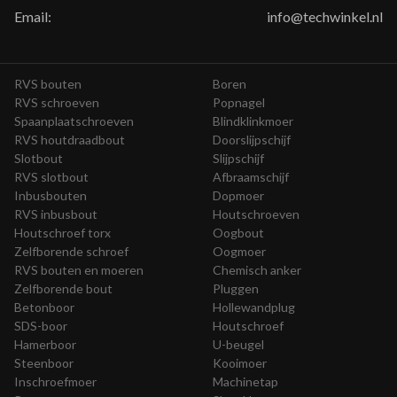
Email:
info@techwinkel.nl
RVS bouten
Boren
RVS schroeven
Popnagel
Spaanplaatschroeven
Blindklinkmoer
RVS houtdraadbout
Doorslijpschijf
Slotbout
Slijpschijf
RVS slotbout
Afbraamschijf
Inbusbouten
Dopmoer
RVS inbusbout
Houtschroeven
Houtschroef torx
Oogbout
Zelfborende schroef
Oogmoer
RVS bouten en moeren
Chemisch anker
Zelfborende bout
Pluggen
Betonboor
Hollewandplug
SDS-boor
Houtschroef
Hamerboor
U-beugel
Steenboor
Kooimoer
Inschroefmoer
Machinetap