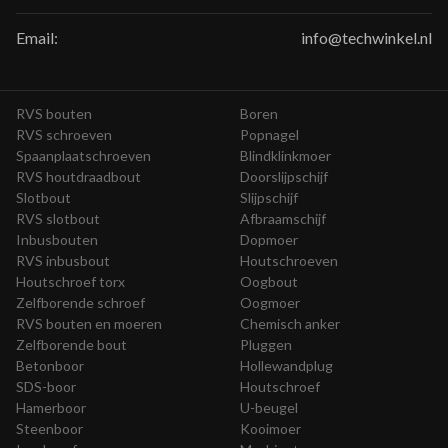
Email:
info@techwinkel.nl
RVS bouten
Boren
RVS schroeven
Popnagel
Spaanplaatschroeven
Blindklinkmoer
RVS houtdraadbout
Doorslijpschijf
Slotbout
Slijpschijf
RVS slotbout
Afbraamschijf
Inbusbouten
Dopmoer
RVS inbusbout
Houtschroeven
Houtschroef torx
Oogbout
Zelfborende schroef
Oogmoer
RVS bouten en moeren
Chemisch anker
Zelfborende bout
Pluggen
Betonboor
Hollewandplug
SDS-boor
Houtschroef
Hamerboor
U-beugel
Steenboor
Kooimoer