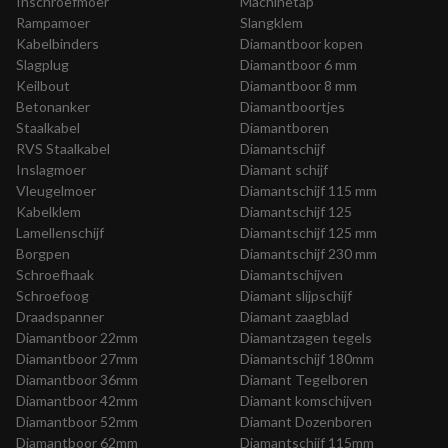
Inschroefmoer
Machinetap
Rampamoer
Slangklem
Kabelbinders
Diamantboor kopen
Slagplug
Diamantboor 6 mm
Keilbout
Diamantboor 8 mm
Betonanker
Diamantboortjes
Staalkabel
Diamantboren
RVS Staalkabel
Diamantschijf
Inslagmoer
Diamant schijf
Vleugelmoer
Diamantschijf 115 mm
Kabelklem
Diamantschijf 125
Lamellenschijf
Diamantschijf 125 mm
Borgpen
Diamantschijf 230 mm
Schroefhaak
Diamantschijven
Schroefoog
Diamant slijpschijf
Draadspanner
Diamant zaagblad
Diamantboor 22mm
Diamantzagen tegels
Diamantboor 27mm
Diamantschijf 180mm
Diamantboor 36mm
Diamant Tegelboren
Diamantboor 42mm
Diamant komschijven
Diamantboor 52mm
Diamant Dozenboren
Diamantboor 62mm
Diamantschijf 115mm