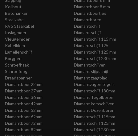
Slagplug
Diamantboor 6 mm
Keilbout
Diamantboor 8 mm
Betonanker
Diamantboortjes
Staalkabel
Diamantboren
RVS Staalkabel
Diamantschijf
Inslagmoer
Diamant schijf
Vleugelmoer
Diamantschijf 115 mm
Kabelklem
Diamantschijf 125
Lamellenschijf
Diamantschijf 125 mm
Borgpen
Diamantschijf 230 mm
Schroefhaak
Diamantschijven
Schroefoog
Diamant slijpschijf
Draadspanner
Diamant zaagblad
Diamantboor 22mm
Diamantzagen tegels
Diamantboor 27mm
Diamantschijf 180mm
Diamantboor 36mm
Diamant Tegelboren
Diamantboor 42mm
Diamant komschijven
Diamantboor 52mm
Diamant Dozenboren
Diamantboor 62mm
Diamantschijf 115mm
Diamantboor 72mm
Diamantschijf 125mm
Diamantboor 82mm
Diamantschijf 230mm
Diamantboor 92mm
Diamantschijf 300mm