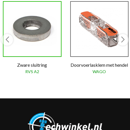
Zware sluitring
Doorvoerlasklem met hendel
RVS A2
WAGO