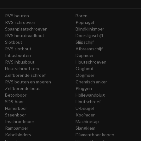
RVS bouten
Boren
RVS schroeven
Popnagel
Spaanplaatschroeven
Blindklinkmoer
RVS houtdraadbout
Doorslijpschijf
Slotbout
Slijpschijf
RVS slotbout
Afbraamschijf
Inbusbouten
Dopmoer
RVS inbusbout
Houtschroeven
Houtschroef torx
Oogbout
Zelfborende schroef
Oogmoer
RVS bouten en moeren
Chemisch anker
Zelfborende bout
Pluggen
Betonboor
Hollewandplug
SDS-boor
Houtschroef
Hamerboor
U-beugel
Steenboor
Kooimoer
Inschroefmoer
Machinetap
Rampamoer
Slangklem
Kabelbinders
Diamantboor kopen