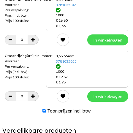
Voorraad:
3781035045
Per verpakking:
1000
Prijs
(incl. btw):
€ 16,60
Prijs 100 stuks:
€ 1,66
In winkelwagen
Omschrijving/artikelnummer:
3,5 x 55mm
Voorraad:
3781035055
Per verpakking:
1000
Prijs
(incl. btw):
€ 19,82
Prijs 100 stuks:
€ 1,98
In winkelwagen
Toon prijzen incl. btw
Vergelijkbare producten