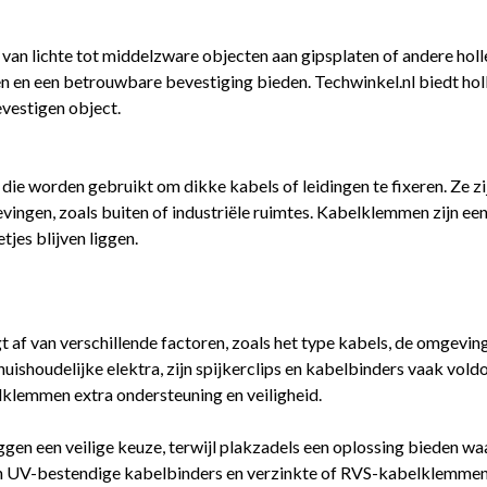
an lichte tot middelzware objecten aan gipsplaten of andere holl
en en een betrouwbare bevestiging bieden. Techwinkel.nl biedt hol
evestigen object.
worden gebruikt om dikke kabels of leidingen te fixeren. Ze zijn 
ngen, zoals buiten of industriële ruimtes. Kabelklemmen zijn een 
tjes blijven liggen.
 af van verschillende factoren, zoals het type kabels, de omgeving
huishoudelijke elektra, zijn spijkerclips en kabelbinders vaak voldo
lklemmen extra ondersteuning en veiligheid.
en een veilige keuze, terwijl plakzadels een oplossing bieden waar
ijn UV-bestendige kabelbinders en verzinkte of RVS-kabelklemmen 