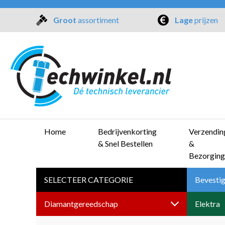
Groot
assortiment
Lage
prijzen
Home
Bedrijvenkorting
Verzendin
& Snel Bestellen
&
Bezorging
SELECTEER CATEGORIE
Bevestig
Diamantgereedschap
Elektra