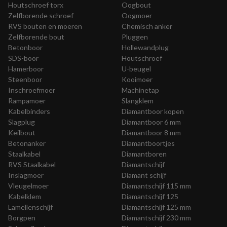
Houtschroef torx
Oogbout
Zelfborende schroef
Oogmoer
RVS bouten en moeren
Chemisch anker
Zelfborende bout
Pluggen
Betonboor
Hollewandplug
SDS-boor
Houtschroef
Hamerboor
U-beugel
Steenboor
Kooimoer
Inschroefmoer
Machinetap
Rampamoer
Slangklem
Kabelbinders
Diamantboor kopen
Slagplug
Diamantboor 6 mm
Keilbout
Diamantboor 8 mm
Betonanker
Diamantboortjes
Staalkabel
Diamantboren
RVS Staalkabel
Diamantschijf
Inslagmoer
Diamant schijf
Vleugelmoer
Diamantschijf 115 mm
Kabelklem
Diamantschijf 125
Lamellenschijf
Diamantschijf 125 mm
Borgpen
Diamantschijf 230 mm