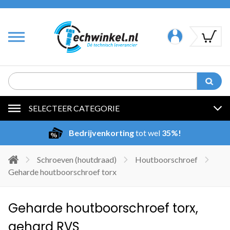
SELECTEER CATEGORIE
Bedrijvenkorting
tot wel
35%!
Schroeven (houtdraad)
Houtboorschroef
Geharde houtboorschroef torx
Geharde houtboorschroef torx,
gehard RVS