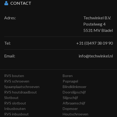
CONTACT
Adres:
Techwinkel B.V.
Postelweg 4
5531 MV Bladel
Tel:
+31 (0)497 38 09 90
Email:
info@techwinkel.nl
RVS bouten
Boren
RVS schroeven
Popnagel
Spaanplaatschroeven
Blindklinkmoer
RVS houtdraadbout
Doorslijpschijf
Slotbout
Slijpschijf
RVS slotbout
Afbraamschijf
Inbusbouten
Dopmoer
RVS inbusbout
Houtschroeven