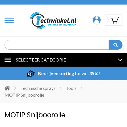
SELECTEER CATEGORIE
Bedrijvenkorting
tot wel
35%!
Technische sprays
Tools
MOTIP Snijboorolie
MOTIP Snijboorolie