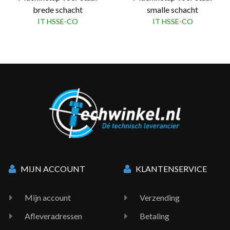
brede schacht
smalle schacht
IT HSSE-CO
IT HSSE-CO
MIJN ACCOUNT
KLANTENSERVICE
Mijn account
Verzending
Afleveradressen
Betaling