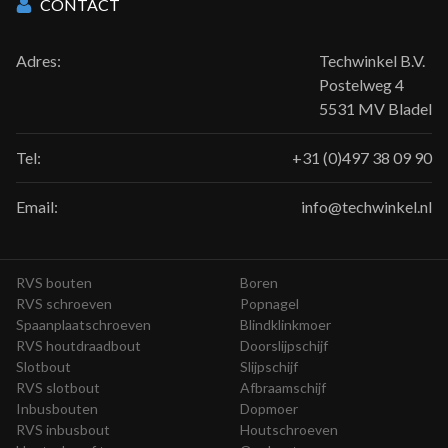
CONTACT
Adres:
Techwinkel B.V.
Postelweg 4
5531 MV Bladel
Tel:
+31 (0)497 38 09 90
Email:
info@techwinkel.nl
RVS bouten
Boren
RVS schroeven
Popnagel
Spaanplaatschroeven
Blindklinkmoer
RVS houtdraadbout
Doorslijpschijf
Slotbout
Slijpschijf
RVS slotbout
Afbraamschijf
Inbusbouten
Dopmoer
RVS inbusbout
Houtschroeven