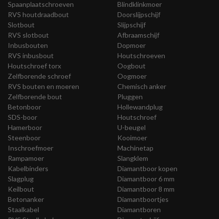
Spaanplaatschroeven
Blindklinkmoer
RVS houtdraadbout
Doorslijpschijf
Slotbout
Slijpschijf
RVS slotbout
Afbraamschijf
Inbusbouten
Dopmoer
RVS inbusbout
Houtschroeven
Houtschroef torx
Oogbout
Zelfborende schroef
Oogmoer
RVS bouten en moeren
Chemisch anker
Zelfborende bout
Pluggen
Betonboor
Hollewandplug
SDS-boor
Houtschroef
Hamerboor
U-beugel
Steenboor
Kooimoer
Inschroefmoer
Machinetap
Rampamoer
Slangklem
Kabelbinders
Diamantboor kopen
Slagplug
Diamantboor 6 mm
Keilbout
Diamantboor 8 mm
Betonanker
Diamantboortjes
Staalkabel
Diamantboren