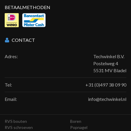
BETAALMETHODEN
CONTACT
Adres:
Techwinkel B.V.
Postelweg 4
5531 MV Bladel
Tel:
+31 (0)497 38 09 90
Email:
info@techwinkel.nl
RVS bouten
Boren
RVS schroeven
Popnagel