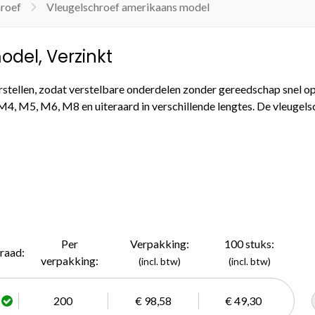
hroef
Vleugelschroef amerikaans model
del, Verzinkt
rstellen, zodat verstelbare onderdelen zonder gereedschap snel 
 M4, M5, M6, M8 en uiteraard in verschillende lengtes. De vleugel
Per
Verpakking:
100 stuks:
raad:
verpakking:
(incl. btw)
(incl. btw)
200
€ 98,58
€ 49,30