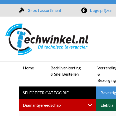
Groot
assortiment
Lage
prijzen
Home
Bedrijvenkorting
Verzendin
& Snel Bestellen
&
Bezorging
SELECTEER CATEGORIE
Bevestig
Diamantgereedschap
Elektra