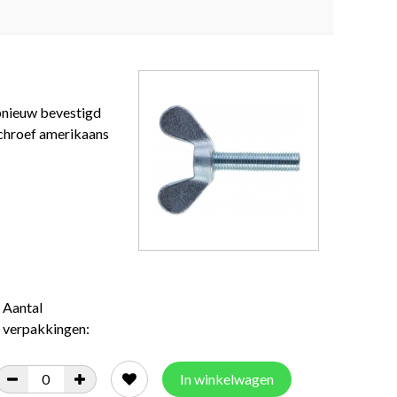
opnieuw bevestigd
schroef amerikaans
Aantal
verpakkingen:
In winkelwagen