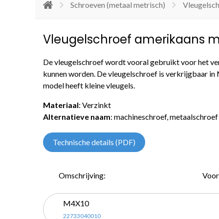
Schroeven (metaal metrisch)
Vleugelsc
Vleugelschroef amerikaans mo
De vleugelschroef wordt vooral gebruikt voor het ve
kunnen worden. De vleugelschroef is verkrijgbaar in
model heeft kleine vleugels.
Materiaal
: Verzinkt
Alternatieve naam
: machineschroef, metaalschroef
Technische details (PDF)
Omschrijving:
Voor
M4X10
22733040010