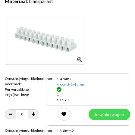
Materiaal
: transparant
Omschrijving/artikelnummer:
1-4 mm2
Voorraad:
kroonst-1-4 qmm
Per verpakking:
1
Prijs
(incl. btw):
€ 15,73
In winkelwagen
Omschrijving/artikelnummer:
1,5-6mm2