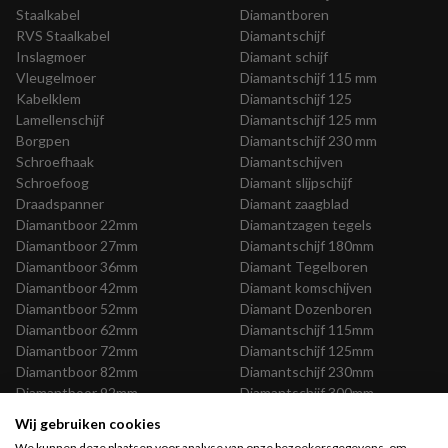
Staalkabel
Diamantboren
RVS Staalkabel
Diamantschijf
Inslagmoer
Diamant schijf
Vleugelmoer
Diamantschijf 115 mm
Kabelklem
Diamantschijf 125
Lamellenschijf
Diamantschijf 125 mm
Borgpen
Diamantschijf 230 mm
Schroefhaak
Diamantschijven
Schroefoog
Diamant slijpschijf
Draadspanner
Diamant zaagblad
Diamantboor 22mm
Diamantzagen tegels
Diamantboor 27mm
Diamantschijf 180mm
Diamantboor 36mm
Diamant Tegelboren
Diamantboor 42mm
Diamant komschijven
Diamantboor 52mm
Diamant Dozenboren
Diamantboor 62mm
Diamantschijf 115mm
Diamantboor 72mm
Diamantschijf 125mm
Diamantboor 82mm
Diamantschijf 230mm
Diamantboor 92mm
Diamantschijf 300mm
Diamantboor 102mm
Diamantschijf 350mm
Wij gebruiken cookies
Diamantboor 112mm
Diamantschijf 400mm
We kunnen deze plaatsen voor analyse van onze bezoekersgegevens, om