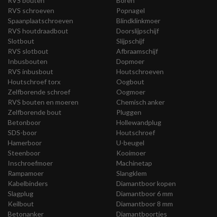
RVS bouten
Boren
RVS schroeven
Popnagel
Spaanplaatschroeven
Blindklinkmoer
RVS houtdraadbout
Doorslijpschijf
Slotbout
Slijpschijf
RVS slotbout
Afbraamschijf
Inbusbouten
Dopmoer
RVS inbusbout
Houtschroeven
Houtschroef torx
Oogbout
Zelfborende schroef
Oogmoer
RVS bouten en moeren
Chemisch anker
Zelfborende bout
Pluggen
Betonboor
Hollewandplug
SDS-boor
Houtschroef
Hamerboor
U-beugel
Steenboor
Kooimoer
Inschroefmoer
Machinetap
Rampamoer
Slangklem
Kabelbinders
Diamantboor kopen
Slagplug
Diamantboor 6 mm
Keilbout
Diamantboor 8 mm
Betonanker
Diamantboortjes