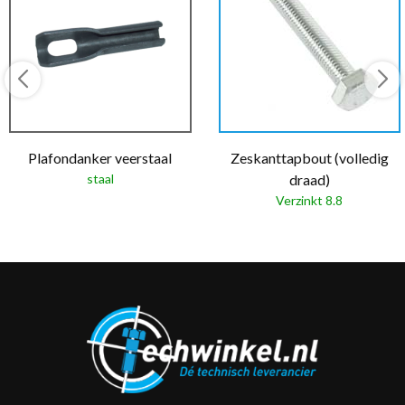
Plafondanker veerstaal
Zeskanttapbout (volledig
staal
draad)
Verzinkt 8.8