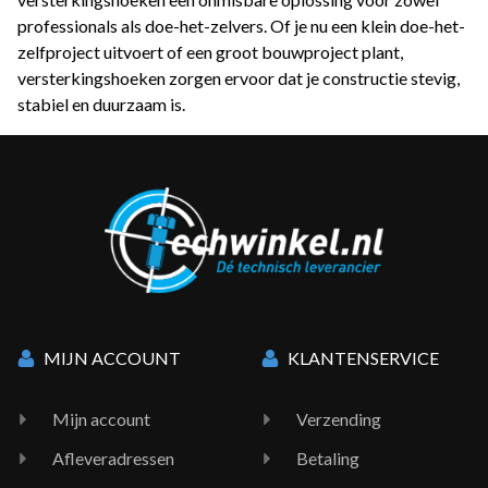
professionals als doe-het-zelvers. Of je nu een klein doe-het-
zelfproject uitvoert of een groot bouwproject plant,
versterkingshoeken zorgen ervoor dat je constructie stevig,
stabiel en duurzaam is.
MIJN ACCOUNT
KLANTENSERVICE
Mijn account
Verzending
Afleveradressen
Betaling