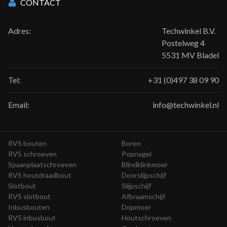
CONTACT
Adres:
Techwinkel B.V.
Postelweg 4
5531 MV Bladel
Tel:
+31 (0)497 38 09 90
Email:
info@techwinkel.nl
RVS bouten
Boren
RVS schroeven
Popnagel
Spaanplaatschroeven
Blindklinkmoer
RVS houtdraadbout
Doorslijpschijf
Slotbout
Slijpschijf
RVS slotbout
Afbraamschijf
Inbusbouten
Dopmoer
RVS inbusbout
Houtschroeven