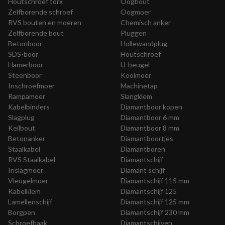
Houtschroef torx
Oogbout
Zelfborende schroef
Oogmoer
RVS bouten en moeren
Chemisch anker
Zelfborende bout
Pluggen
Betonboor
Hollewandplug
SDS-boor
Houtschroef
Hamerboor
U-beugel
Steenboor
Kooimoer
Inschroefmoer
Machinetap
Rampamoer
Slangklem
Kabelbinders
Diamantboor kopen
Slagplug
Diamantboor 6 mm
Keilbout
Diamantboor 8 mm
Betonanker
Diamantboortjes
Staalkabel
Diamantboren
RVS Staalkabel
Diamantschijf
Inslagmoer
Diamant schijf
Vleugelmoer
Diamantschijf 115 mm
Kabelklem
Diamantschijf 125
Lamellenschijf
Diamantschijf 125 mm
Borgpen
Diamantschijf 230 mm
Schroefhaak
Diamantschijven