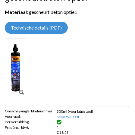
Materiaal
: gescheurt beton optie1
Technische details (PDF)
Omschrijving/artikelnummer:
300ml (voor kitpistool)
Voorraad:
SM0IRV300BE
Per verpakking:
1
Prijs
(incl. btw):
€ 18,53