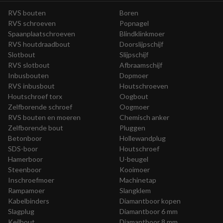
RVS bouten
Boren
RVS schroeven
Popnagel
Spaanplaatschroeven
Blindklinkmoer
RVS houtdraadbout
Doorslijpschijf
Slotbout
Slijpschijf
RVS slotbout
Afbraamschijf
Inbusbouten
Dopmoer
RVS inbusbout
Houtschroeven
Houtschroef torx
Oogbout
Zelfborende schroef
Oogmoer
RVS bouten en moeren
Chemisch anker
Zelfborende bout
Pluggen
Betonboor
Hollewandplug
SDS-boor
Houtschroef
Hamerboor
U-beugel
Steenboor
Kooimoer
Inschroefmoer
Machinetap
Rampamoer
Slangklem
Kabelbinders
Diamantboor kopen
Slagplug
Diamantboor 6 mm
Keilbout
Diamantboor 8 mm