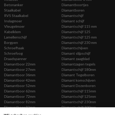
Betonanker
Diamantboortjes
Staalkabel
Diamantboren
RVS Staalkabel
Diamantschijf
Inslagmoer
Diamant schijf
Vleugelmoer
Diamantschijf 115 mm
Kabelklem
Diamantschijf 125
Lamellenschijf
Diamantschijf 125 mm
Borgpen
Diamantschijf 230 mm
Schroefhaak
Diamantschijven
Schroefoog
Diamant slijpschijf
Draadspanner
Diamant zaagblad
Diamantboor 22mm
Diamantzagen tegels
Diamantboor 27mm
Diamantschijf 180mm
Diamantboor 36mm
Diamant Tegelboren
Diamantboor 42mm
Diamant komschijven
Diamantboor 52mm
Diamant Dozenboren
Diamantboor 62mm
Diamantschijf 115mm
Diamantboor 72mm
Diamantschijf 125mm
Diamantboor 82mm
Diamantschijf 230mm
Diamantboor 92mm
Diamantschijf 300mm
Diamantboor 102mm
Diamantschijf 350mm