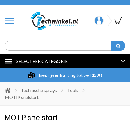
SELECTEER CATEGORIE
Bedrijvenkorting
tot wel
35%!
Technische sprays
Tools
MOTIP snelstart
MOTIP snelstart