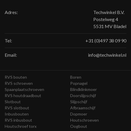
Adres:
Techwinkel B.V.
Postelweg 4
5531 MV Bladel
Tel:
+31 (0)497 38 09 90
Email:
info@techwinkel.nl
RVS bouten
Boren
RVS schroeven
Popnagel
Spaanplaatschroeven
Blindklinkmoer
RVS houtdraadbout
Doorslijpschijf
Slotbout
Slijpschijf
RVS slotbout
Afbraamschijf
Inbusbouten
Dopmoer
RVS inbusbout
Houtschroeven
Houtschroef torx
Oogbout