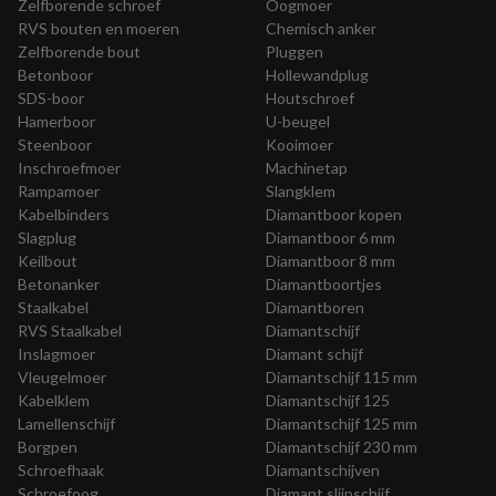
Zelfborende schroef
Oogmoer
RVS bouten en moeren
Chemisch anker
Zelfborende bout
Pluggen
Betonboor
Hollewandplug
SDS-boor
Houtschroef
Hamerboor
U-beugel
Steenboor
Kooimoer
Inschroefmoer
Machinetap
Rampamoer
Slangklem
Kabelbinders
Diamantboor kopen
Slagplug
Diamantboor 6 mm
Keilbout
Diamantboor 8 mm
Betonanker
Diamantboortjes
Staalkabel
Diamantboren
RVS Staalkabel
Diamantschijf
Inslagmoer
Diamant schijf
Vleugelmoer
Diamantschijf 115 mm
Kabelklem
Diamantschijf 125
Lamellenschijf
Diamantschijf 125 mm
Borgpen
Diamantschijf 230 mm
Schroefhaak
Diamantschijven
Schroefoog
Diamant slijpschijf