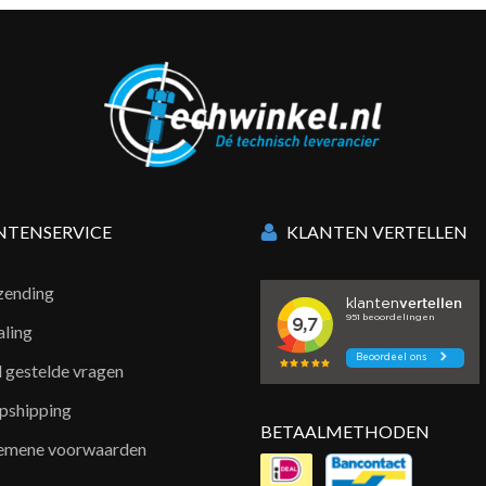
NTENSERVICE
KLANTEN VERTELLEN
zending
aling
l gestelde vragen
pshipping
BETAALMETHODEN
emene voorwaarden