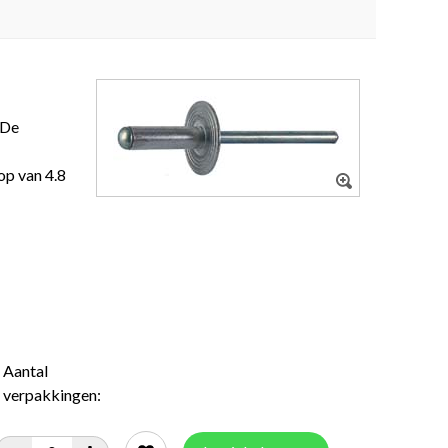
 De
op van 4.8
Aantal
verpakkingen: