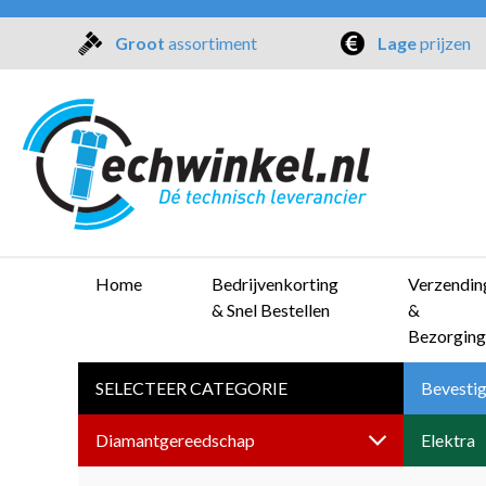
Groot
assortiment
Lage
prijzen
Home
Bedrijvenkorting
Verzendin
& Snel Bestellen
&
Bezorging
SELECTEER CATEGORIE
Bevestig
Diamantgereedschap
Elektra