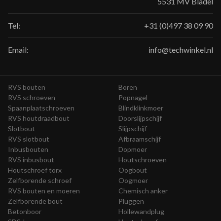
5531 MV Bladel
Tel:
+31 (0)497 38 09 90
Email:
info@techwinkel.nl
RVS bouten
Boren
RVS schroeven
Popnagel
Spaanplaatschroeven
Blindklinkmoer
RVS houtdraadbout
Doorslijpschijf
Slotbout
Slijpschijf
RVS slotbout
Afbraamschijf
Inbusbouten
Dopmoer
RVS inbusbout
Houtschroeven
Houtschroef torx
Oogbout
Zelfborende schroef
Oogmoer
RVS bouten en moeren
Chemisch anker
Zelfborende bout
Pluggen
Betonboor
Hollewandplug