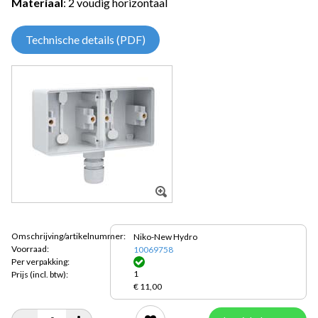
Materiaal
: 2 voudig horizontaal
Technische details (PDF)
Omschrijving/artikelnummer:
Niko-New Hydro
Voorraad:
10069758
Per verpakking:
1
Prijs
(incl. btw):
€ 11,00