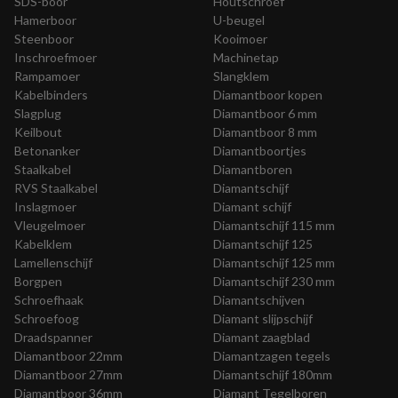
SDS-boor
Houtschroef
Hamerboor
U-beugel
Steenboor
Kooimoer
Inschroefmoer
Machinetap
Rampamoer
Slangklem
Kabelbinders
Diamantboor kopen
Slagplug
Diamantboor 6 mm
Keilbout
Diamantboor 8 mm
Betonanker
Diamantboortjes
Staalkabel
Diamantboren
RVS Staalkabel
Diamantschijf
Inslagmoer
Diamant schijf
Vleugelmoer
Diamantschijf 115 mm
Kabelklem
Diamantschijf 125
Lamellenschijf
Diamantschijf 125 mm
Borgpen
Diamantschijf 230 mm
Schroefhaak
Diamantschijven
Schroefoog
Diamant slijpschijf
Draadspanner
Diamant zaagblad
Diamantboor 22mm
Diamantzagen tegels
Diamantboor 27mm
Diamantschijf 180mm
Diamantboor 36mm
Diamant Tegelboren