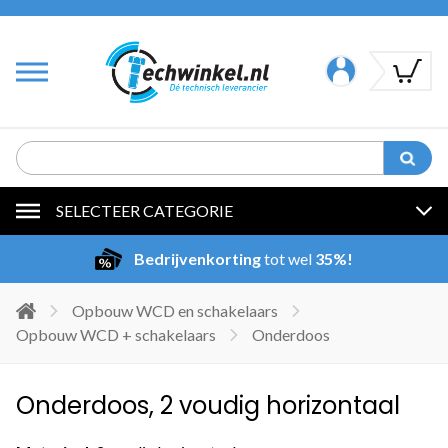
SELECTEER CATEGORIE
Bedrijvenkorting
tot wel
35%!
Opbouw WCD en schakelaars
Opbouw WCD + schakelaars
Onderdoos
Onderdoos, 2 voudig horizontaal