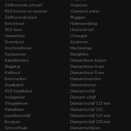
Zelfborende schroef
Oogmoer
RVS bouten en moeren
Chemisch anker
Zelfborende bout
Pluggen
Betonboor
Hollewandplug
SDS-boor
Houtschroef
Hamerboor
U-beugel
Steenboor
Kooimoer
Inschroefmoer
Machinetap
Rampamoer
Slangklem
Kabelbinders
Diamantboor kopen
Slagplug
Diamantboor 6 mm
Keilbout
Diamantboor 8 mm
Betonanker
Diamantboortjes
Staalkabel
Diamantboren
RVS Staalkabel
Diamantschijf
Inslagmoer
Diamant schijf
Vleugelmoer
Diamantschijf 115 mm
Kabelklem
Diamantschijf 125
Lamellenschijf
Diamantschijf 125 mm
Borgpen
Diamantschijf 230 mm
Schroefhaak
Diamantschijven