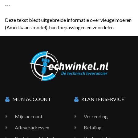
---
Deze tekst biedt uitgebreide informatie over vleugelmoeren
(Amerikaans model), hun toepassingen en voordelen.
MIJN ACCOUNT
KLANTENSERVICE
Mijn account
Verzending
Afleveradressen
Betaling