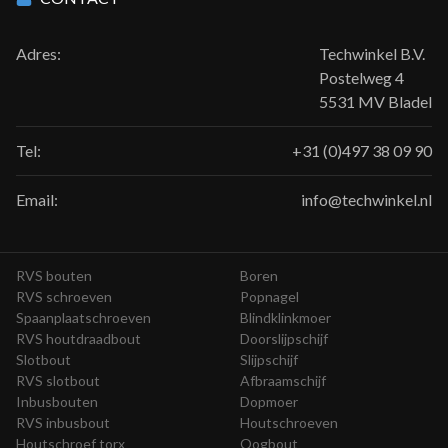
Adres:
Techwinkel B.V.
Postelweg 4
5531 MV Bladel
Tel:
+31 (0)497 38 09 90
Email:
info@techwinkel.nl
RVS bouten
Boren
RVS schroeven
Popnagel
Spaanplaatschroeven
Blindklinkmoer
RVS houtdraadbout
Doorslijpschijf
Slotbout
Slijpschijf
RVS slotbout
Afbraamschijf
Inbusbouten
Dopmoer
RVS inbusbout
Houtschroeven
Houtschroef torx
Oogbout