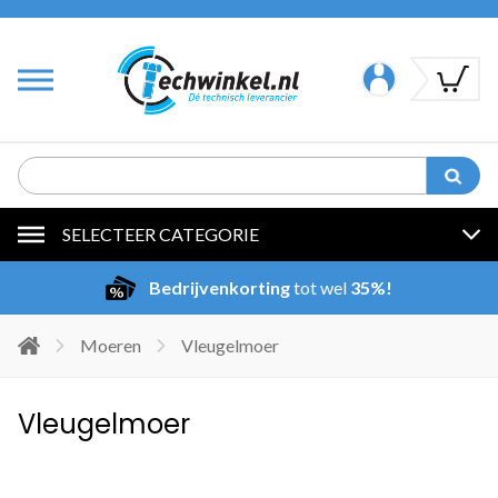
SELECTEER CATEGORIE
Bedrijvenkorting
tot wel
35%!
Moeren
Vleugelmoer
Vleugelmoer