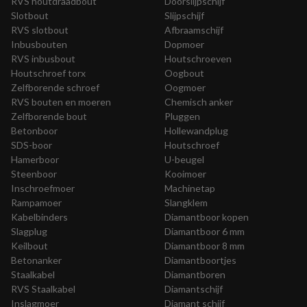
RVS houtdraadbout
Doorslijpschijf
Slotbout
Slijpschijf
RVS slotbout
Afbraamschijf
Inbusbouten
Dopmoer
RVS inbusbout
Houtschroeven
Houtschroef torx
Oogbout
Zelfborende schroef
Oogmoer
RVS bouten en moeren
Chemisch anker
Zelfborende bout
Pluggen
Betonboor
Hollewandplug
SDS-boor
Houtschroef
Hamerboor
U-beugel
Steenboor
Kooimoer
Inschroefmoer
Machinetap
Rampamoer
Slangklem
Kabelbinders
Diamantboor kopen
Slagplug
Diamantboor 6 mm
Keilbout
Diamantboor 8 mm
Betonanker
Diamantboortjes
Staalkabel
Diamantboren
RVS Staalkabel
Diamantschijf
Inslagmoer
Diamant schijf