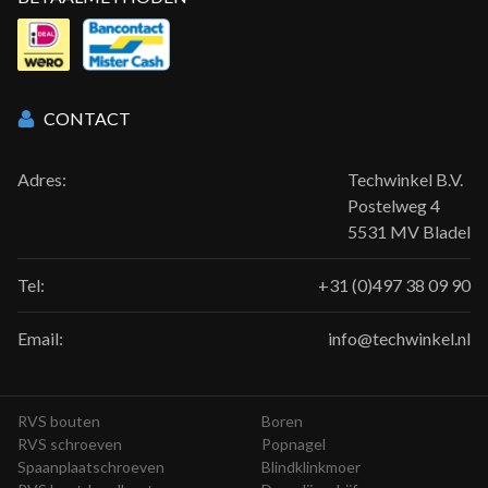
CONTACT
Adres:
Techwinkel B.V.
Postelweg 4
5531 MV Bladel
Tel:
+31 (0)497 38 09 90
Email:
info@techwinkel.nl
RVS bouten
Boren
RVS schroeven
Popnagel
Spaanplaatschroeven
Blindklinkmoer