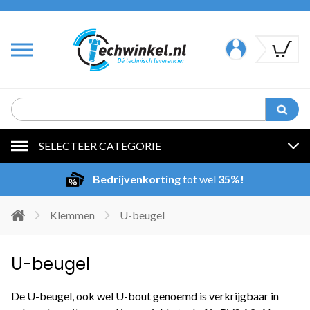
SELECTEER CATEGORIE
Bedrijvenkorting
tot wel
35%!
Klemmen
U-beugel
U-beugel
De U-beugel, ook wel U-bout genoemd is verkrijgbaar in