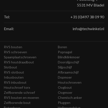
5531 MV Bladel
Tel:
+31 (0)497 38 09 90
Email:
info@techwinkel.nl
RVS bouten
Boren
RVS schroeven
Popnagel
Spaanplaatschroeven
Blindklinkmoer
RVS houtdraadbout
Doorslijpschijf
Slotbout
Slijpschijf
RVS slotbout
Afbraamschijf
Inbusbouten
Dopmoer
RVS inbusbout
Houtschroeven
Houtschroef torx
Oogbout
Zelfborende schroef
Oogmoer
RVS bouten en moeren
Chemisch anker
Zelfborende bout
Pluggen
Betonboor
Hollewandplug