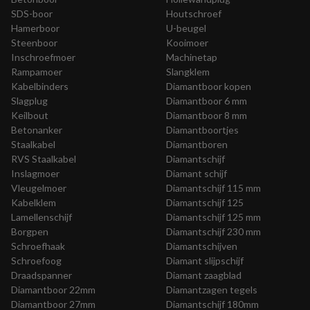
SDS-boor
Houtschroef
Hamerboor
U-beugel
Steenboor
Kooimoer
Inschroefmoer
Machinetap
Rampamoer
Slangklem
Kabelbinders
Diamantboor kopen
Slagplug
Diamantboor 6 mm
Keilbout
Diamantboor 8 mm
Betonanker
Diamantboortjes
Staalkabel
Diamantboren
RVS Staalkabel
Diamantschijf
Inslagmoer
Diamant schijf
Vleugelmoer
Diamantschijf 115 mm
Kabelklem
Diamantschijf 125
Lamellenschijf
Diamantschijf 125 mm
Borgpen
Diamantschijf 230 mm
Schroefhaak
Diamantschijven
Schroefoog
Diamant slijpschijf
Draadspanner
Diamant zaagblad
Diamantboor 22mm
Diamantzagen tegels
Diamantboor 27mm
Diamantschijf 180mm