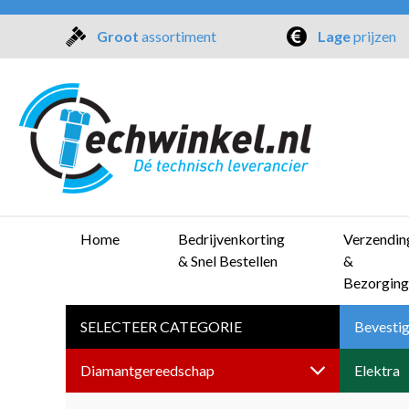
Groot
assortiment
Lage
prijzen
Home
Bedrijvenkorting
Verzendin
& Snel Bestellen
&
Bezorging
SELECTEER CATEGORIE
Bevestig
Diamantgereedschap
Elektra