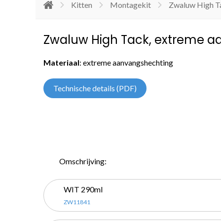
Kitten
Montagekit
Zwaluw High T
Zwaluw High Tack, extreme 
Materiaal
: extreme aanvangshechting
Technische details (PDF)
Omschrijving:
WIT 290ml
ZW11841