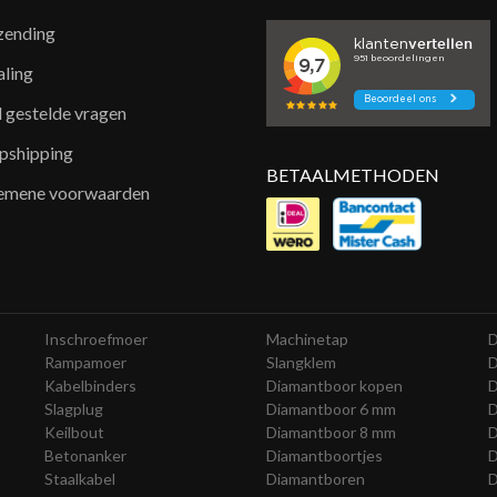
zending
aling
l gestelde vragen
pshipping
BETAALMETHODEN
emene voorwaarden
Inschroefmoer
Machinetap
D
Rampamoer
Slangklem
D
Kabelbinders
Diamantboor kopen
D
Slagplug
Diamantboor 6 mm
D
Keilbout
Diamantboor 8 mm
D
Betonanker
Diamantboortjes
D
Staalkabel
Diamantboren
D