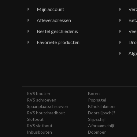
Mijn account
Ver
Afleveradressen
Bet
Bestel geschiedenis
Vee
Favoriete producten
Dro
Alg
RVS bouten
Boren
RVS schroeven
Popnagel
Spaanplaatschroeven
Blindklinkmoer
RVS houtdraadbout
Doorslijpschijf
Slotbout
Slijpschijf
RVS slotbout
Afbraamschijf
Inbusbouten
Dopmoer