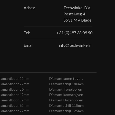
Adres:
Techwinkel B.V.
Postelweg 4
5531 MV Bladel
Tel:
+31 (0)497 38 09 90
Email:
info@techwinkel.nl
iamantboor 22mm
Diamantzagen tegels
iamantboor 27mm
Diamantschijf 180mm
iamantboor 36mm
Diamant Tegelboren
iamantboor 42mm
Diamant komschijven
iamantboor 52mm
Diamant Dozenboren
iamantboor 62mm
Diamantschijf 115mm
iamantboor 72mm
Diamantschijf 125mm