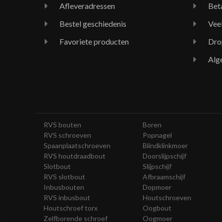
Afleveradressen
Bet
Bestel geschiedenis
Vee
Favoriete producten
Dro
Alg
RVS bouten
Boren
RVS schroeven
Popnagel
Spaanplaatschroeven
Blindklinkmoer
RVS houtdraadbout
Doorslijpschijf
Slotbout
Slijpschijf
RVS slotbout
Afbraamschijf
Inbusbouten
Dopmoer
RVS inbusbout
Houtschroeven
Houtschroef torx
Oogbout
Zelfborende schroef
Oogmoer