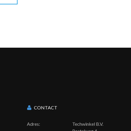
CONTACT
Adres:
Techwinkel B.V.
Postelweg 4