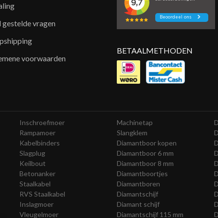
aling
l gestelde vragen
pshipping
BETAALMETHODEN
emene voorwaarden
Inschroefmoer
Machinetap
D
Rampamoer
Slangklem
D
Kabelbinders
Diamantboor kopen
D
Slagplug
Diamantboor 6 mm
D
Keilbout
Diamantboor 8 mm
D
Betonanker
Diamantboortjes
D
Staalkabel
Diamantboren
D
RVS Staalkabel
Diamantschijf
D
Inslagmoer
Diamant schijf
D
Vleugelmoer
Diamantschijf 115 mm
D