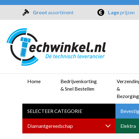
Groot
assortiment
Lage
prijzen
Home
Bedrijvenkorting
Verzendin
& Snel Bestellen
&
Bezorging
SELECTEER CATEGORIE
Bevestig
Diamantgereedschap
Elektra