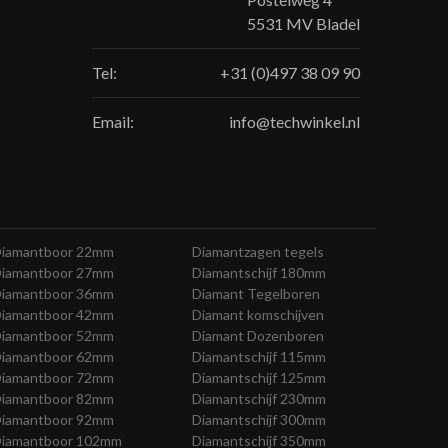
5531 MV Bladel
Tel:
+31 (0)497 38 09 90
Email:
info@techwinkel.nl
iamantboor 22mm
Diamantzagen tegels
iamantboor 27mm
Diamantschijf 180mm
iamantboor 36mm
Diamant Tegelboren
iamantboor 42mm
Diamant komschijven
iamantboor 52mm
Diamant Dozenboren
iamantboor 62mm
Diamantschijf 115mm
iamantboor 72mm
Diamantschijf 125mm
iamantboor 82mm
Diamantschijf 230mm
iamantboor 92mm
Diamantschijf 300mm
iamantboor 102mm
Diamantschijf 350mm