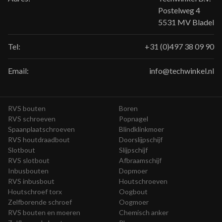
Postelweg 4
5531 MV Bladel
Tel:
+31 (0)497 38 09 90
Email:
info@techwinkel.nl
RVS bouten
Boren
RVS schroeven
Popnagel
Spaanplaatschroeven
Blindklinkmoer
RVS houtdraadbout
Doorslijpschijf
Slotbout
Slijpschijf
RVS slotbout
Afbraamschijf
Inbusbouten
Dopmoer
RVS inbusbout
Houtschroeven
Houtschroef torx
Oogbout
Zelfborende schroef
Oogmoer
RVS bouten en moeren
Chemisch anker