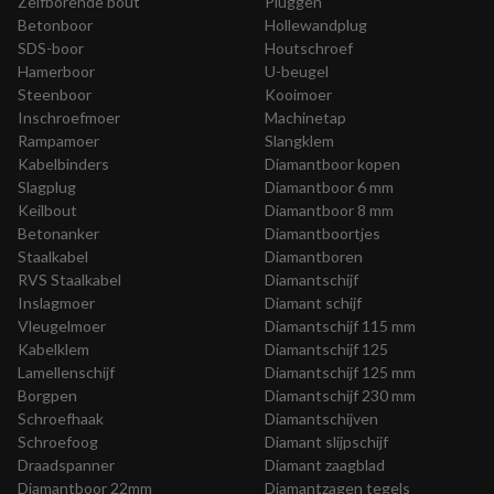
Zelfborende bout
Pluggen
Betonboor
Hollewandplug
SDS-boor
Houtschroef
Hamerboor
U-beugel
Steenboor
Kooimoer
Inschroefmoer
Machinetap
Rampamoer
Slangklem
Kabelbinders
Diamantboor kopen
Slagplug
Diamantboor 6 mm
Keilbout
Diamantboor 8 mm
Betonanker
Diamantboortjes
Staalkabel
Diamantboren
RVS Staalkabel
Diamantschijf
Inslagmoer
Diamant schijf
Vleugelmoer
Diamantschijf 115 mm
Kabelklem
Diamantschijf 125
Lamellenschijf
Diamantschijf 125 mm
Borgpen
Diamantschijf 230 mm
Schroefhaak
Diamantschijven
Schroefoog
Diamant slijpschijf
Draadspanner
Diamant zaagblad
Diamantboor 22mm
Diamantzagen tegels