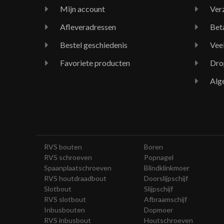
Mijn account
Ver
Afleveradressen
Bet
Bestel geschiedenis
Vee
Favoriete producten
Dro
Alg
RVS bouten
Boren
RVS schroeven
Popnagel
Spaanplaatschroeven
Blindklinkmoer
RVS houtdraadbout
Doorslijpschijf
Slotbout
Slijpschijf
RVS slotbout
Afbraamschijf
Inbusbouten
Dopmoer
RVS inbusbout
Houtschroeven