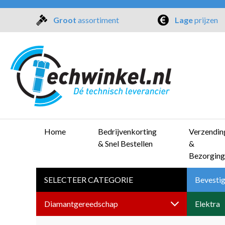
Groot
assortiment
Lage
prijzen
Home
Bedrijvenkorting
Verzendin
& Snel Bestellen
&
Bezorging
SELECTEER CATEGORIE
Bevestig
Diamantgereedschap
Elektra