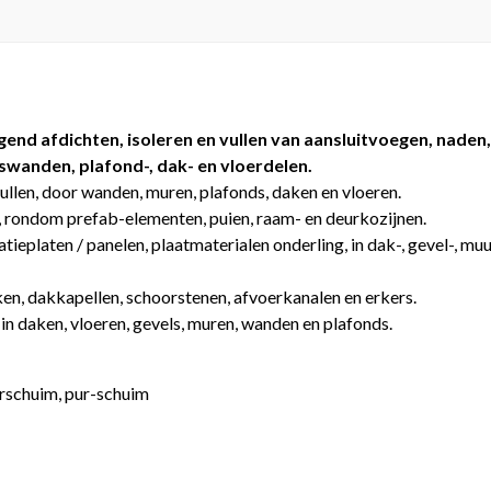
end afdichten, isoleren en vullen van aansluitvoegen, naden, 
swanden, plafond-, dak- en vloerdelen.
vullen, door wanden, muren, plafonds, daken en vloeren.
n, rondom prefab-elementen, puien, raam- en deurkozijnen.
atieplaten / panelen, plaatmaterialen onderling, in dak-, gevel-, mu
kken, dakkapellen, schoorstenen, afvoerkanalen en erkers.
n in daken, vloeren, gevels, muren, wanden en plafonds.
urschuim, pur-schuim