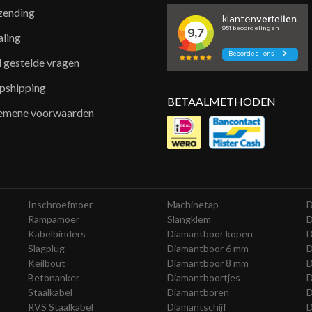
zending
aling
l gestelde vragen
pshipping
BETAALMETHODEN
emene voorwaarden
Inschroefmoer
Machinetap
D
Rampamoer
Slangklem
D
Kabelbinders
Diamantboor kopen
D
Slagplug
Diamantboor 6 mm
D
Keilbout
Diamantboor 8 mm
D
Betonanker
Diamantboortjes
D
Staalkabel
Diamantboren
D
RVS Staalkabel
Diamantschijf
D