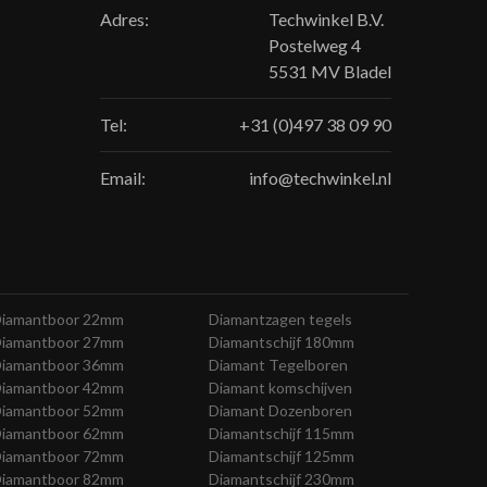
Adres:
Techwinkel B.V.
Postelweg 4
5531 MV Bladel
Tel:
+31 (0)497 38 09 90
Email:
info@techwinkel.nl
iamantboor 22mm
Diamantzagen tegels
iamantboor 27mm
Diamantschijf 180mm
iamantboor 36mm
Diamant Tegelboren
iamantboor 42mm
Diamant komschijven
iamantboor 52mm
Diamant Dozenboren
iamantboor 62mm
Diamantschijf 115mm
iamantboor 72mm
Diamantschijf 125mm
iamantboor 82mm
Diamantschijf 230mm