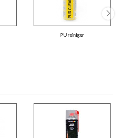
K
PU reiniger
L