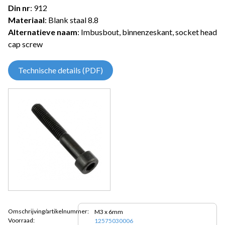
Din nr
: 912
Materiaal
: Blank staal 8.8
Alternatieve naam
: Imbusbout, binnenzeskant, socket head
cap screw
Technische details (PDF)
Omschrijving/artikelnummer:
M3 x 6mm
Voorraad:
12575030006