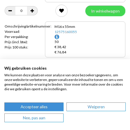
In winkelwagen
Omschrijving/artikelnummer:
M16 x 55mm
Voorraad:
12575160055
Per verpakking:
50
Prijs
(incl. btw):
€ 38,42
Prijs 100 stuks:
€ 76,84
In winkelwagen
Wij gebruiken cookies
We kunnen deze plaatsen voor analyse van onze bezoekersgegevens, om
onze website te verbeteren, gepersonaliseerde inhoud te tonen en om u een
Omschrijving/artikelnummer:
M16 x 60mm
geweldige website-ervaring te bieden. Voor meer informatie over de cookies
Voorraad:
12575160060
die we gebruiken opent u de instellingen.
Per verpakking:
50
Prijs
(incl. btw):
€ 44,49
Prijs 100 stuks:
Accepteer alles
Weigeren
€ 88,97
Nee, pas aan
In winkelwagen