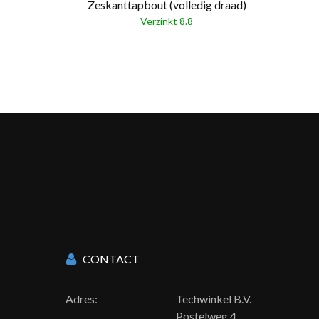
Zeskanttapbout (volledig draad)
Verzinkt 8.8
CONTACT
Adres:
Techwinkel B.V.
Postelweg 4