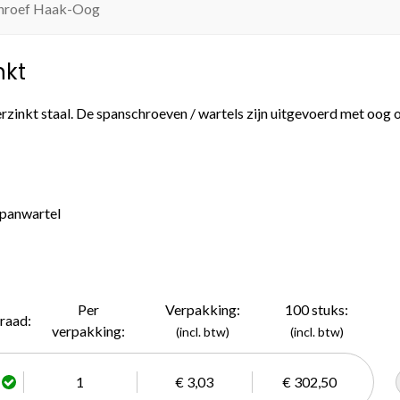
hroef Haak-Oog
nkt
erzinkt staal. De spanschroeven / wartels zijn uitgevoerd met oog 
 spanwartel
Per
Verpakking:
100 stuks:
raad:
verpakking:
(incl. btw)
(incl. btw)
1
€ 3,03
€ 302,50