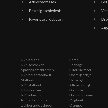
Afleveradressen
Bet
Bestel geschiedenis
Vee
Favoriete producten
Dro
Alg
RVS bouten
Boren
RVS schroeven
Popnagel
Spaanplaatschroeven
Blindklinkmoer
RVS houtdraadbout
Doorslijpschijf
Slotbout
Slijpschijf
RVS slotbout
Afbraamschijf
Inbusbouten
Dopmoer
RVS inbusbout
Houtschroeven
Houtschroef torx
Oogbout
Zelfborende schroef
Oogmoer