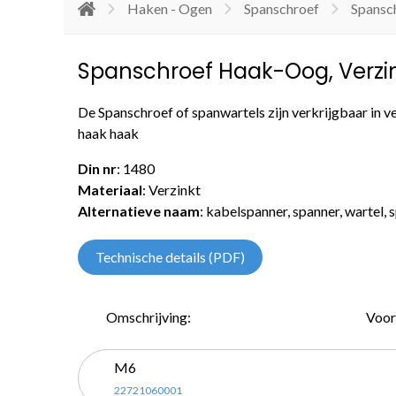
Haken - Ogen
Spanschroef
Spansc
Spanschroef Haak-Oog, Verzi
De Spanschroef of spanwartels zijn verkrijgbaar in v
haak haak
Din nr
: 1480
Materiaal
: Verzinkt
Alternatieve naam
: kabelspanner, spanner, wartel,
Technische details (PDF)
Omschrijving:
Voor
M6
22721060001