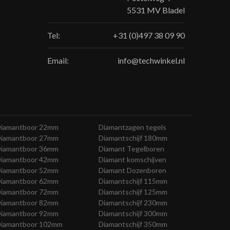
5531 MV Bladel
Tel:
+31 (0)497 38 09 90
Email:
info@techwinkel.nl
iamantboor 22mm
Diamantzagen tegels
iamantboor 27mm
Diamantschijf 180mm
iamantboor 36mm
Diamant Tegelboren
iamantboor 42mm
Diamant komschijven
iamantboor 52mm
Diamant Dozenboren
iamantboor 62mm
Diamantschijf 115mm
iamantboor 72mm
Diamantschijf 125mm
iamantboor 82mm
Diamantschijf 230mm
iamantboor 92mm
Diamantschijf 300mm
iamantboor 102mm
Diamantschijf 350mm