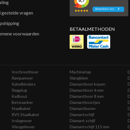
aling
l gestelde vragen
pshipping
BETAALMETHODEN
emene voorwaarden
Inschroefmoer
Machinetap
D
Rampamoer
Slangklem
D
Kabelbinders
Diamantboor kopen
D
Slagplug
Diamantboor 6 mm
D
Keilbout
Diamantboor 8 mm
D
Betonanker
Diamantboortjes
D
Staalkabel
Diamantboren
D
RVS Staalkabel
Diamantschijf
D
Inslagmoer
Diamant schijf
D
Vleugelmoer
Diamantschijf 115 mm
D