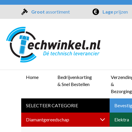
Groot
assortiment
Lage
prijzen
Home
Bedrijvenkorting
Verzendin
& Snel Bestellen
&
Bezorging
SELECTEER CATEGORIE
Bevestig
Diamantgereedschap
Elektra