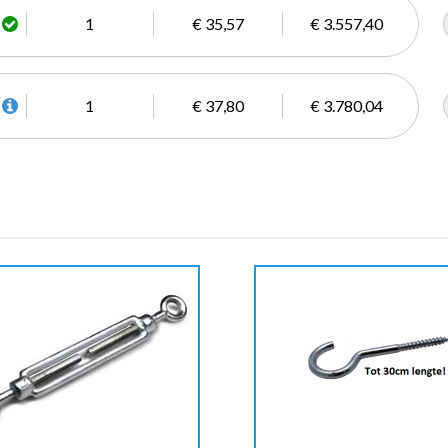
1
€ 35,57
€ 3.557,40
1
€ 37,80
€ 3.780,04