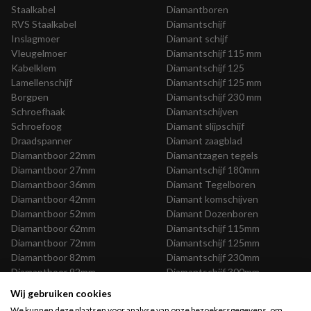
Staalkabel
Diamantboren
RVS Staalkabel
Diamantschijf
Inslagmoer
Diamant schijf
Vleugelmoer
Diamantschijf 115 mm
Kabelklem
Diamantschijf 125
Lamellenschijf
Diamantschijf 125 mm
Borgpen
Diamantschijf 230 mm
Schroefhaak
Diamantschijven
Schroefoog
Diamant slijpschijf
Draadspanner
Diamant zaagblad
Diamantboor 22mm
Diamantzagen tegels
Diamantboor 27mm
Diamantschijf 180mm
Diamantboor 36mm
Diamant Tegelboren
Diamantboor 42mm
Diamant komschijven
Diamantboor 52mm
Diamant Dozenboren
Diamantboor 62mm
Diamantschijf 115mm
Diamantboor 72mm
Diamantschijf 125mm
Diamantboor 82mm
Diamantschijf 230mm
Diamantboor 92mm
Diamantschijf 300mm
Diamantboor 102mm
Diamantschijf 350mm
Wij gebruiken cookies
Diamantboor 112mm
Diamantschijf 400mm
We kunnen deze plaatsen voor analyse van onze bezoekersgegevens, om