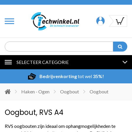
SELECTEER CATEGORIE
Bedrijvenkorting
tot wel
35%!
Haken - Ogen
Oogbout
Oogbout
Oogbout, RVS A4
RVS oogbouten zijn ideaal om ophangmogelijkheden te