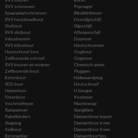
RVS schroeven
Popnagel
Spaanplaatschroeven
Blindklinkmoer
RVS houtdraadbout
Doorslijpschijf
Slotbout
Slijpschijf
RVS slotbout
Afbraamschijf
Inbusbouten
Dopmoer
RVS inbusbout
Houtschroeven
Houtschroef torx
Oogbout
Zelfborende schroef
Oogmoer
RVS bouten en moeren
Chemisch anker
Zelfborende bout
Pluggen
Betonboor
Hollewandplug
SDS-boor
Houtschroef
Hamerboor
U-beugel
Steenboor
Kooimoer
Inschroefmoer
Machinetap
Rampamoer
Slangklem
Kabelbinders
Diamantboor kopen
Slagplug
Diamantboor 6 mm
Keilbout
Diamantboor 8 mm
Betonanker
Diamantboortjes