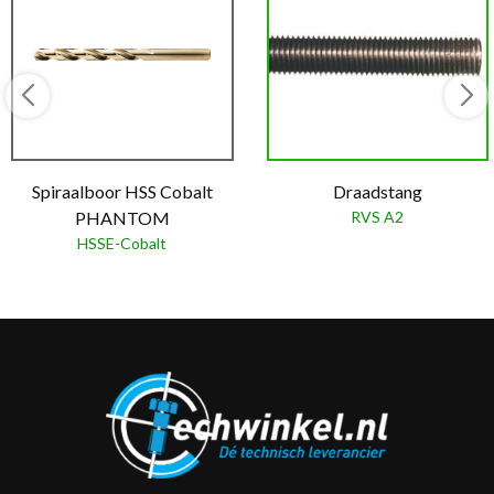
Spiraalboor HSS Cobalt
Draadstang
PHANTOM
RVS A2
HSSE-Cobalt