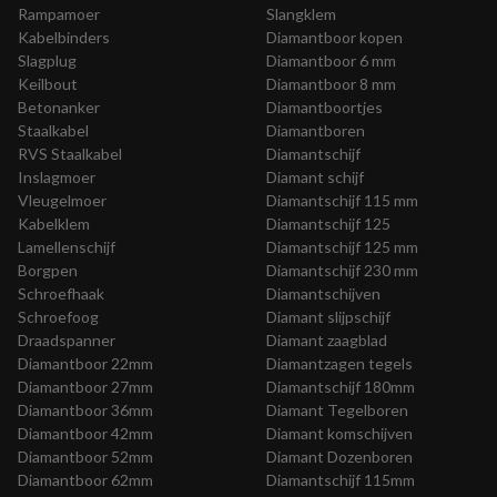
Rampamoer
Slangklem
Kabelbinders
Diamantboor kopen
Slagplug
Diamantboor 6 mm
Keilbout
Diamantboor 8 mm
Betonanker
Diamantboortjes
Staalkabel
Diamantboren
RVS Staalkabel
Diamantschijf
Inslagmoer
Diamant schijf
Vleugelmoer
Diamantschijf 115 mm
Kabelklem
Diamantschijf 125
Lamellenschijf
Diamantschijf 125 mm
Borgpen
Diamantschijf 230 mm
Schroefhaak
Diamantschijven
Schroefoog
Diamant slijpschijf
Draadspanner
Diamant zaagblad
Diamantboor 22mm
Diamantzagen tegels
Diamantboor 27mm
Diamantschijf 180mm
Diamantboor 36mm
Diamant Tegelboren
Diamantboor 42mm
Diamant komschijven
Diamantboor 52mm
Diamant Dozenboren
Diamantboor 62mm
Diamantschijf 115mm