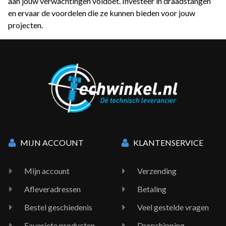
aan jouw verwachtingen voldoet. Investeer in draadstangen
en ervaar de voordelen die ze kunnen bieden voor jouw
projecten.
MIJN ACCOUNT
KLANTENSERVICE
Mijn account
Verzending
Afleveradressen
Betaling
Bestel geschiedenis
Veel gestelde vragen
Favoriete producten
Dropshipping