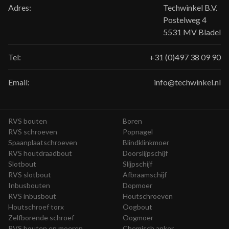
Adres:
Techwinkel B.V.
Postelweg 4
5531 MV Bladel
Tel:
+31 (0)497 38 09 90
Email:
info@techwinkel.nl
RVS bouten
Boren
RVS schroeven
Popnagel
Spaanplaatschroeven
Blindklinkmoer
RVS houtdraadbout
Doorslijpschijf
Slotbout
Slijpschijf
RVS slotbout
Afbraamschijf
Inbusbouten
Dopmoer
RVS inbusbout
Houtschroeven
Houtschroef torx
Oogbout
Zelfborende schroef
Oogmoer
RVS bouten en moeren
Chemisch anker