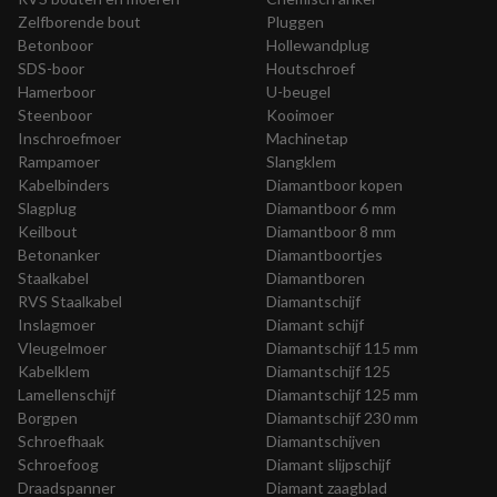
Zelfborende bout
Pluggen
Betonboor
Hollewandplug
SDS-boor
Houtschroef
Hamerboor
U-beugel
Steenboor
Kooimoer
Inschroefmoer
Machinetap
Rampamoer
Slangklem
Kabelbinders
Diamantboor kopen
Slagplug
Diamantboor 6 mm
Keilbout
Diamantboor 8 mm
Betonanker
Diamantboortjes
Staalkabel
Diamantboren
RVS Staalkabel
Diamantschijf
Inslagmoer
Diamant schijf
Vleugelmoer
Diamantschijf 115 mm
Kabelklem
Diamantschijf 125
Lamellenschijf
Diamantschijf 125 mm
Borgpen
Diamantschijf 230 mm
Schroefhaak
Diamantschijven
Schroefoog
Diamant slijpschijf
Draadspanner
Diamant zaagblad