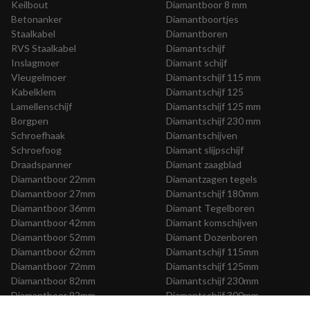
Keilbout
Diamantboor 8 mm
Betonanker
Diamantboortjes
Staalkabel
Diamantboren
RVS Staalkabel
Diamantschijf
Inslagmoer
Diamant schijf
Vleugelmoer
Diamantschijf 115 mm
Kabelklem
Diamantschijf 125
Lamellenschijf
Diamantschijf 125 mm
Borgpen
Diamantschijf 230 mm
Schroefhaak
Diamantschijven
Schroefoog
Diamant slijpschijf
Draadspanner
Diamant zaagblad
Diamantboor 22mm
Diamantzagen tegels
Diamantboor 27mm
Diamantschijf 180mm
Diamantboor 36mm
Diamant Tegelboren
Diamantboor 42mm
Diamant komschijven
Diamantboor 52mm
Diamant Dozenboren
Diamantboor 62mm
Diamantschijf 115mm
Diamantboor 72mm
Diamantschijf 125mm
Diamantboor 82mm
Diamantschijf 230mm
Diamantboor 92mm
Diamantschijf 300mm
Diamantboor 102mm
Diamantschijf 350mm