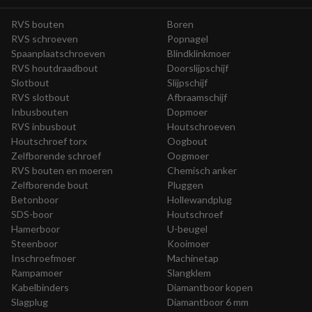
RVS bouten
Boren
RVS schroeven
Popnagel
Spaanplaatschroeven
Blindklinkmoer
RVS houtdraadbout
Doorslijpschijf
Slotbout
Slijpschijf
RVS slotbout
Afbraamschijf
Inbusbouten
Dopmoer
RVS inbusbout
Houtschroeven
Houtschroef torx
Oogbout
Zelfborende schroef
Oogmoer
RVS bouten en moeren
Chemisch anker
Zelfborende bout
Pluggen
Betonboor
Hollewandplug
SDS-boor
Houtschroef
Hamerboor
U-beugel
Steenboor
Kooimoer
Inschroefmoer
Machinetap
Rampamoer
Slangklem
Kabelbinders
Diamantboor kopen
Slagplug
Diamantboor 6 mm