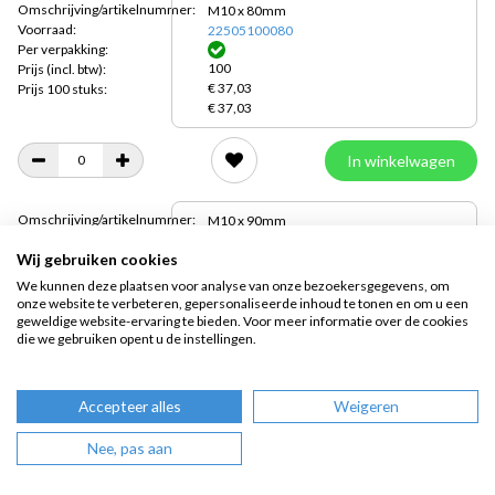
Omschrijving/artikelnummer:
M10 x 80mm
Voorraad:
22505100080
Per verpakking:
100
Prijs
(incl. btw):
€ 37,03
Prijs 100 stuks:
€ 37,03
In winkelwagen
Omschrijving/artikelnummer:
M10 x 90mm
Voorraad:
22505100090
Wij gebruiken cookies
Per verpakking:
100
Prijs
(incl. btw):
We kunnen deze plaatsen voor analyse van onze bezoekersgegevens, om
€ 44,10
Prijs 100 stuks:
onze website te verbeteren, gepersonaliseerde inhoud te tonen en om u een
€ 44,10
geweldige website-ervaring te bieden. Voor meer informatie over de cookies
die we gebruiken opent u de instellingen.
In winkelwagen
Accepteer alles
Weigeren
Omschrijving/artikelnummer:
M10 x 100mm
Nee, pas aan
Voorraad:
22505100100
Per verpakking:
50
Prijs
(incl. btw):