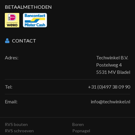
BETAALMETHODEN
CONTACT
Adres:
Techwinkel B.V.
Postelweg 4
5531 MV Bladel
Tel:
+31 (0)497 38 09 90
Email:
info@techwinkel.nl
RVS bouten
Boren
RVS schroeven
Popnagel