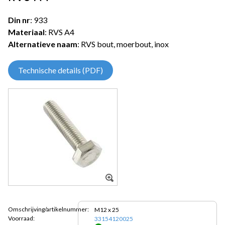
Din nr
: 933
Materiaal
: RVS A4
Alternatieve naam
: RVS bout, moerbout, inox
Technische details (PDF)
Omschrijving/artikelnummer:
M12 x 25
Voorraad:
33154120025