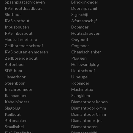
Spaanplaatschroeven
Blindklinkmoer
RVS houtdraadbout
Doorslijpschijf
Slotbout
Slijpschijf
RVS slotbout
Afbraamschijf
Inbusbouten
Dopmoer
RVS inbusbout
Houtschroeven
Houtschroef torx
Oogbout
Zelfborende schroef
Oogmoer
RVS bouten en moeren
Chemisch anker
Zelfborende bout
Pluggen
Betonboor
Hollewandplug
SDS-boor
Houtschroef
Hamerboor
U-beugel
Steenboor
Kooimoer
Inschroefmoer
Machinetap
Rampamoer
Slangklem
Kabelbinders
Diamantboor kopen
Slagplug
Diamantboor 6 mm
Keilbout
Diamantboor 8 mm
Betonanker
Diamantboortjes
Staalkabel
Diamantboren
RVS Staalkabel
Diamantschijf