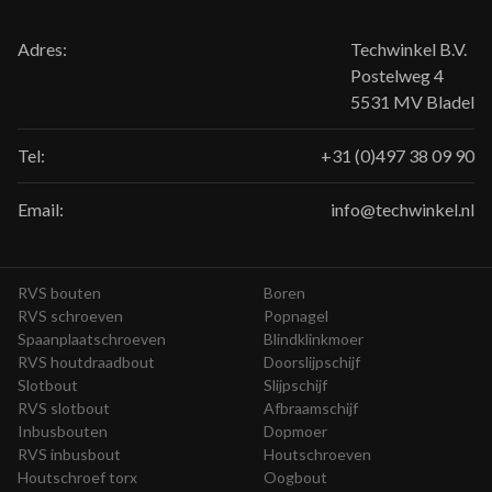
Adres:
Techwinkel B.V.
Postelweg 4
5531 MV Bladel
Tel:
+31 (0)497 38 09 90
Email:
info@techwinkel.nl
RVS bouten
Boren
RVS schroeven
Popnagel
Spaanplaatschroeven
Blindklinkmoer
RVS houtdraadbout
Doorslijpschijf
Slotbout
Slijpschijf
RVS slotbout
Afbraamschijf
Inbusbouten
Dopmoer
RVS inbusbout
Houtschroeven
Houtschroef torx
Oogbout