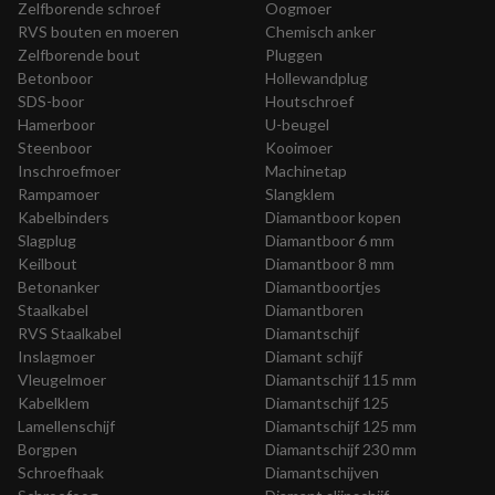
Zelfborende schroef
Oogmoer
RVS bouten en moeren
Chemisch anker
Zelfborende bout
Pluggen
Betonboor
Hollewandplug
SDS-boor
Houtschroef
Hamerboor
U-beugel
Steenboor
Kooimoer
Inschroefmoer
Machinetap
Rampamoer
Slangklem
Kabelbinders
Diamantboor kopen
Slagplug
Diamantboor 6 mm
Keilbout
Diamantboor 8 mm
Betonanker
Diamantboortjes
Staalkabel
Diamantboren
RVS Staalkabel
Diamantschijf
Inslagmoer
Diamant schijf
Vleugelmoer
Diamantschijf 115 mm
Kabelklem
Diamantschijf 125
Lamellenschijf
Diamantschijf 125 mm
Borgpen
Diamantschijf 230 mm
Schroefhaak
Diamantschijven