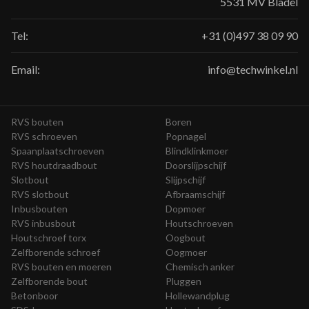
5531 MV Bladel
Tel:
+31 (0)497 38 09 90
Email:
info@techwinkel.nl
RVS bouten
Boren
RVS schroeven
Popnagel
Spaanplaatschroeven
Blindklinkmoer
RVS houtdraadbout
Doorslijpschijf
Slotbout
Slijpschijf
RVS slotbout
Afbraamschijf
Inbusbouten
Dopmoer
RVS inbusbout
Houtschroeven
Houtschroef torx
Oogbout
Zelfborende schroef
Oogmoer
RVS bouten en moeren
Chemisch anker
Zelfborende bout
Pluggen
Betonboor
Hollewandplug