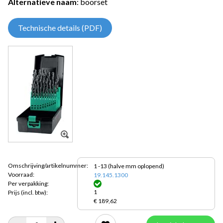
Alternatieve naam
: boorset
Technische details (PDF)
Omschrijving/artikelnummer:
1 -13 (halve mm oplopend)
Voorraad:
19.145.1300
Per verpakking:
1
Prijs
(incl. btw):
€ 189,62