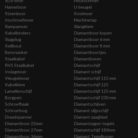
SDS-boor
Houtschroef
Hamerboor
U-beugel
Steenboor
Kooimoer
Inschroefmoer
Machinetap
Rampamoer
Slangklem
Kabelbinders
Diamantboor kopen
Slagplug
Diamantboor 6 mm
Keilbout
Diamantboor 8 mm
Betonanker
Diamantboortjes
Staalkabel
Diamantboren
RVS Staalkabel
Diamantschijf
Inslagmoer
Diamant schijf
Vleugelmoer
Diamantschijf 115 mm
Kabelklem
Diamantschijf 125
Lamellenschijf
Diamantschijf 125 mm
Borgpen
Diamantschijf 230 mm
Schroefhaak
Diamantschijven
Schroefoog
Diamant slijpschijf
Draadspanner
Diamant zaagblad
Diamantboor 22mm
Diamantzagen tegels
Diamantboor 27mm
Diamantschijf 180mm
Diamantboor 36mm
Diamant Tegelboren