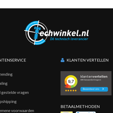
NTENSERVICE
KLANTEN VERTELLEN
zending
aling
l gestelde vragen
pshipping
BETAALMETHODEN
emene voorwaarden