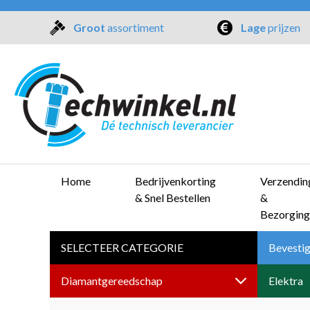
Groot
assortiment
Lage
prijzen
Home
Bedrijvenkorting
Verzendin
& Snel Bestellen
&
Bezorging
SELECTEER CATEGORIE
Bevestig
Diamantgereedschap
Elektra