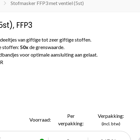
Stofmasker FFP3 met ventiel (5st)
st), FFP3
ltjes van giftige tot zeer giftige stoffen.
 stoffen:
50x
de grenswaarde.
bandjes voor optimale aansluiting aan gelaat.
ER
Per
Verpakking:
Voorraad:
verpakking:
(incl. btw)
e