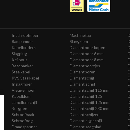
Inschroefmoer
Machinetap
D
Rampamoer
Slangklem
D
Kabelbinders
Diamantboor kopen
D
Slagplug
Diamantboor 6 mm
D
Keilbout
Diamantboor 8 mm
D
Betonanker
Diamantboortjes
D
Staalkabel
Diamantboren
D
RVS Staalkabel
Diamantschijf
D
Inslagmoer
Diamant schijf
D
Vleugelmoer
Diamantschijf 115 mm
D
Kabelklem
Diamantschijf 125
D
Lamellenschijf
Diamantschijf 125 mm
D
Borgpen
Diamantschijf 230 mm
D
Schroefhaak
Diamantschijven
D
Schroefoog
Diamant slijpschijf
D
Draadspanner
Diamant zaagblad
D