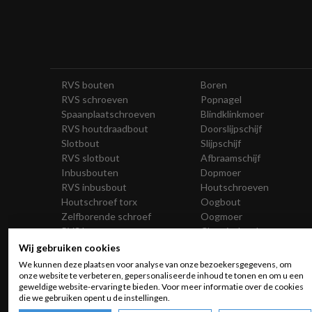
RVS bouten
Boren
RVS schroeven
Popnagel
Spaanplaatschroeven
Blindklinkmoer
RVS houtdraadbout
Doorslijpschijf
Slotbout
Slijpschijf
RVS slotbout
Afbraamschijf
Inbusbouten
Dopmoer
RVS inbusbout
Houtschroeven
Houtschroef torx
Oogbout
Zelfborende schroef
Oogmoer
RVS bouten en moeren
Chemisch anker
Zelfborende bout
Pluggen
Wij gebruiken cookies
Betonboor
Hollewandplug
We kunnen deze plaatsen voor analyse van onze bezoekersgegevens, om
SDS-boor
Houtschroef
onze website te verbeteren, gepersonaliseerde inhoud te tonen en om u een
geweldige website-ervaring te bieden. Voor meer informatie over de cookies
Hamerboor
U-beugel
die we gebruiken opent u de instellingen.
Steenboor
Kooimoer