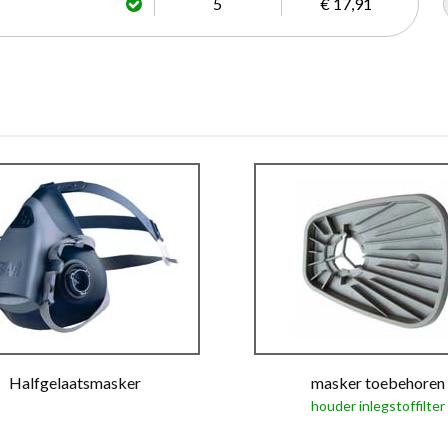
5
€ 17,91
Halfgelaatsmasker
masker toebehoren
houder inlegstoffilter